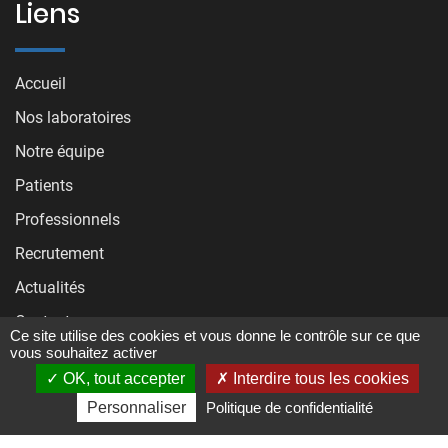
Liens
Accueil
Nos laboratoires
Notre équipe
Patients
Professionnels
Recrutement
Actualités
Contact
Ce site utilise des cookies et vous donne le contrôle sur ce que
vous souhaitez activer
OK, tout accepter
Interdire tous les cookies
Mentions légales
-
Plan du site
-
Gestion des cookies
Personnaliser
Politique de confidentialité
© Copyright 2020 - BioLBS - Développé par ForeachCode